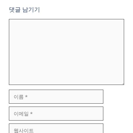
댓글 남기기
댓
글
이
름
이
메
일
웹