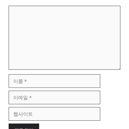
댓
글
이
름
이
메
일
웹
사
이