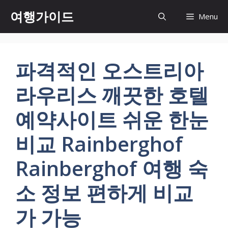
컨
여행가이드
Menu
텐
츠
로
건
파격적인 오스트리아
너
뛰
라우리스 깨끗한 호텔
기
예약사이트 쉬운 한눈
비교 Rainberghof
Rainberghof 여행 숙
소 정보 편하게 비교
가 가능