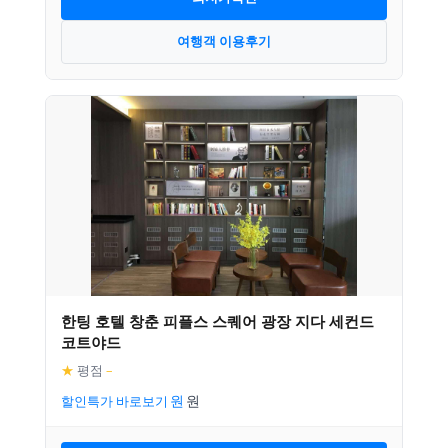
여행객 이용후기
한팅 호텔 창춘 피플스 스퀘어 광장 지다 세컨드
코트야드
★
평점
–
할인특가 바로보기