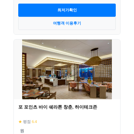
최저가확인
여행객 이용후기
포 포인츠 바이 쉐라톤 창춘, 하이테크존
★
평점
6.4