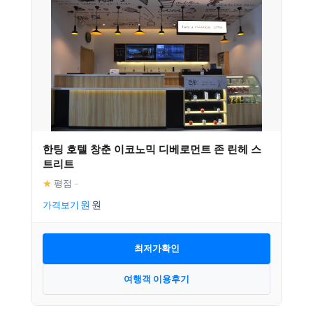
한팅 호텔 창춘 이코노믹 디베로먼트 존 린헤 스
트리트
★
평점
–
가격보기
최저가확인
여행객 이용후기