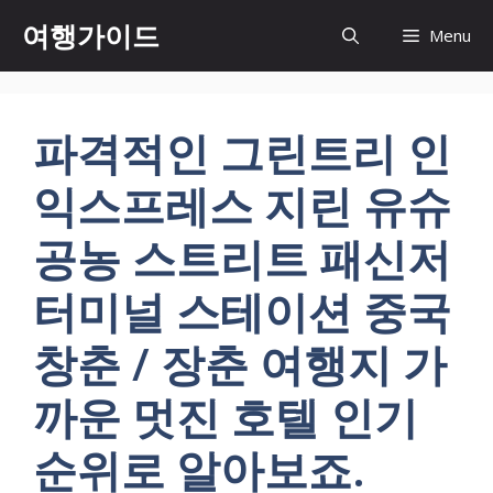
컨
여행가이드
Menu
텐
츠
로
건
파격적인 그린트리 인
너
뛰
익스프레스 지린 유슈
기
공농 스트리트 패신저
터미널 스테이션 중국
창춘 / 장춘 여행지 가
까운 멋진 호텔 인기
순위로 알아보죠.