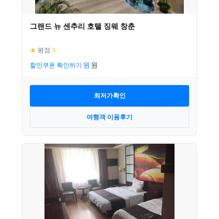
그랜드 뉴 센추리 호텔 징웨 창춘
★
평점
9
할인쿠폰 확인하기
최저가확인
여행객 이용후기