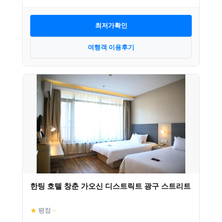
최저가확인
여행객 이용후기
한팅 호텔 창춘 가오신 디스트릭트 광구 스트리트
★
평점
–