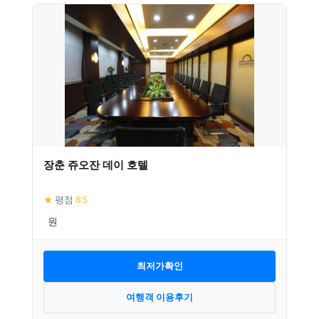
장춘 쥬오잔 데이 호텔
★
평점
8.5
최저가확인
여행객 이용후기