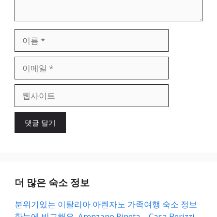
이
름
이
메
일
웹
사
이
트
더 많은 숙소 정보
분위기있는 이탈리아 아렌자노 가족여행 숙소 정보
한눈에 비교해요. Arenzano Pineta – Casa Berizzi