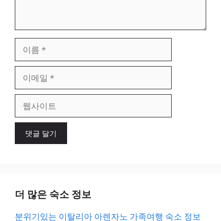
이
름
이
메
일
웹
사
이
트
더 많은 숙소 정보
분위기있는 이탈리아 아렌자노 가족여행 숙소 정보