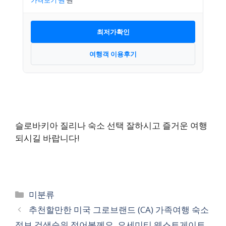
가격보기
최저가확인
여행객 이용후기
슬로바키아 질리나 숙소 선택 잘하시고 즐거운 여행
되시길 바랍니다!
카
미분류
테
추천할만한 미국 그로브랜드 (CA) 가족여행 숙소
고
정보 검색순위 적어볼께요. 요세미티 웨스트게이트