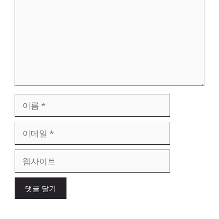
이
름
이
메
일
웹
사
이
트