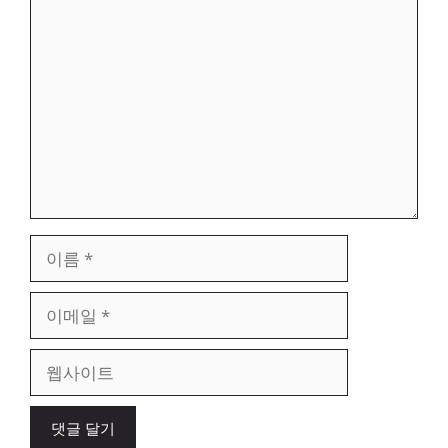
댓
글
이
름
이
메
일
웹
사
이
트