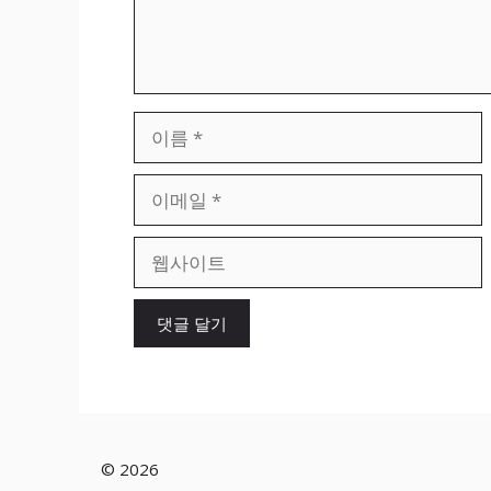
이
름
이
메
일
웹
사
이
트
© 2026