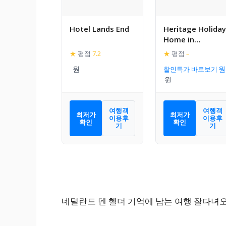
Hotel Lands End
Heritage Holiday
Home in
Huisduinen near
★
평점
7.2
★
평점
–
Sea
할인특가 바로보기
여행객
여행객
최저가
최저가
이용후
이용후
확인
확인
기
기
네덜란드 덴 헬더 기억에 남는 여행 잘다녀