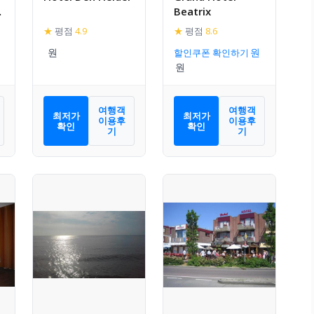
Beatrix
★
평점
4.9
★
평점
8.6
할인쿠폰 확인하기
여행객
여행객
최저가
최저가
이용후
이용후
확인
확인
기
기