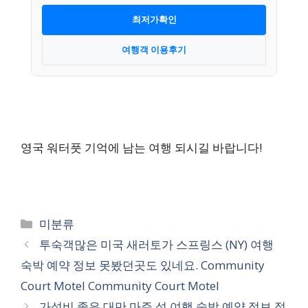
최저가확인
여행객 이용후기
영국 워터풋 기억에 남는 여행 되시길 바랍니다!
카
미분류
테
투숙객많은 미국 새러토가 스프링스 (NY) 여행
고
숙박 예약 정보 못봤던곳도 있네요. Community
리
Court Motel Community Court Motel
가성비 좋은 대만 마주 섬 여행 숙박 예약 정보 정