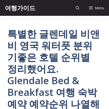
컨
여행가이드
Menu
텐
츠
로
건
특별한 글렌데일 비앤
너
뛰
비 영국 워터풋 분위
기
기좋은 호텔 순위별
정리했어요.
Glendale Bed &
Breakfast 여행 숙박
예약 예약순위 나열해