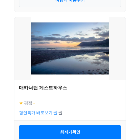
여행객 이용후기
매카너턴 게스트하우스
★
평점
–
할인특가 바로보기
최저가확인