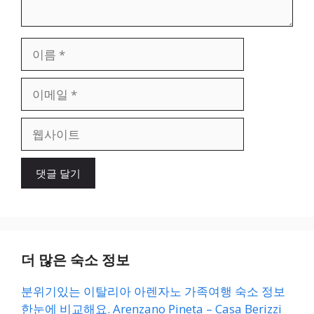
이
름
이
메
일
웹
사
이
트
더 많은 숙소 정보
분위기있는 이탈리아 아렌자노 가족여행 숙소 정보
한눈에 비교해요. Arenzano Pineta – Casa Berizzi