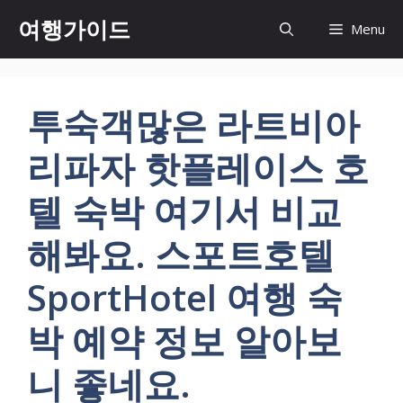
컨
여행가이드
Menu
텐
츠
로
건
투숙객많은 라트비아
너
뛰
리파자 핫플레이스 호
기
텔 숙박 여기서 비교
해봐요. 스포트호텔
SportHotel 여행 숙
박 예약 정보 알아보
니 좋네요.