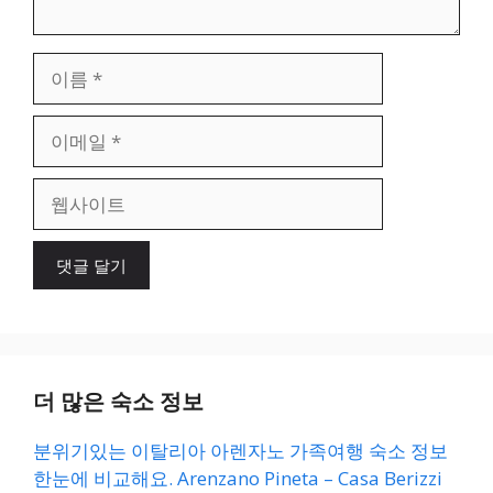
이
름
이
메
일
웹
사
이
트
더 많은 숙소 정보
분위기있는 이탈리아 아렌자노 가족여행 숙소 정보
한눈에 비교해요. Arenzano Pineta – Casa Berizzi