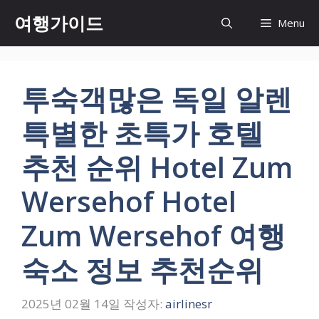
컨
여행가이드
Menu
텐
츠
로
건
투숙객많은 독일 알렌
너
뛰
특별한 초특가 호텔
기
추천 순위 Hotel Zum
Wersehof Hotel
Zum Wersehof 여행
숙소 정보 추천순위
2025년 02월 14일
작성자:
airlinesr