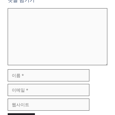
댓
글
이
름
이
메
일
웹
사
이