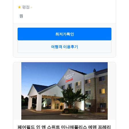
★
평점
–
최저가확인
여행객 이용후기
페어필드 인 앤 스위트 미니애폴리스 에덴 프레리