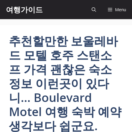
컨
여행가이드
Menu
텐
츠
로
건
추천할만한 보울레바
너
뛰
드 모텔 호주 스탠소
기
프 가격 괜찮은 숙소
정보 이런곳이 있다
니… Boulevard
Motel 여행 숙박 예약
생각보다 쉽군요.