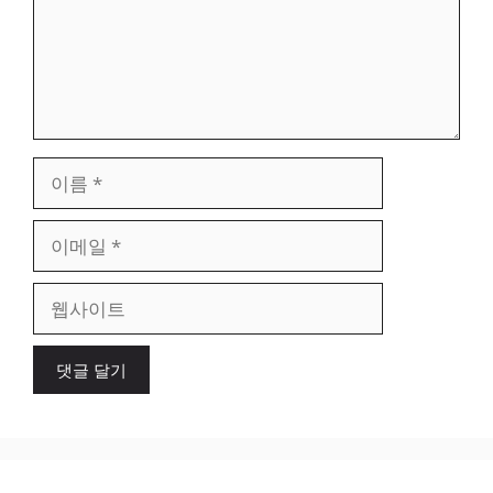
이
름
이
메
일
웹
사
이
트