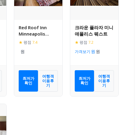
Red Roof Inn
크라운 플라자 미니
Minneapolis
애폴리스 웨스트
Plymouth
★
평점
7.4
★
평점
7.2
가격보기
여행객
여행객
최저가
최저가
이용후
이용후
확인
확인
기
기