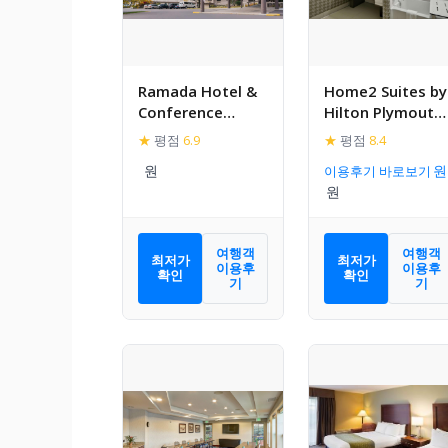
Ramada Hotel &
Home2 Suites by
Conference
Hilton Plymouth
Center by
Minneapolis
★
평점
6.9
★
평점
8.4
Wyndham
이용후기 바로보기
Plymouth
여행객
여행객
최저가
최저가
이용후
이용후
확인
확인
기
기