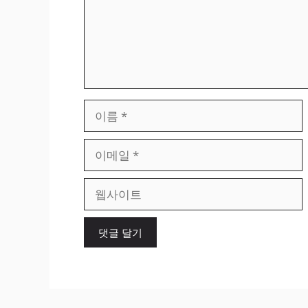
이
름
이
메
일
웹
사
이
트