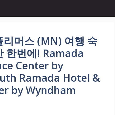
리머스 (MN) 여행 숙
한번에! Ramada
nce Center by
th Ramada Hotel &
ter by Wyndham