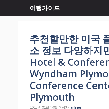
컨
여행가이드
텐
츠
로
건
너
추천할만한 미국 플
뛰
기
소 정보 다양하지만 
Hotel & Confere
Wyndham Plymou
Conference Cen
Plymouth
2025년 02월 14일
작성자:
airlinesr