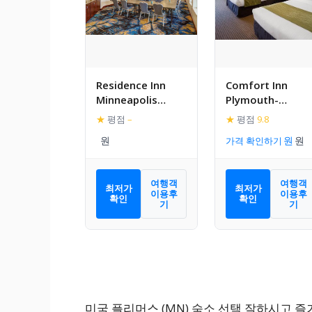
Residence Inn
Comfort Inn
Minneapolis
Plymouth-
Plymouth
Minneapolis
★
평점
–
★
평점
9.8
가격 확인하기
여행객
여행객
최저가
최저가
이용후
이용후
확인
확인
기
기
미국 플리머스 (MN) 숙소 선택 잘하시고 