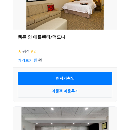
햄튼 인 애틀랜타/맥도나
★
평점
9.2
가격보기
최저가확인
여행객 이용후기