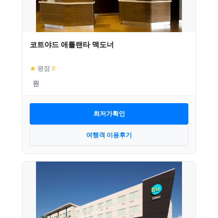
코트야드 애틀랜타 맥도너
★
평점
8
최저가확인
여행객 이용후기