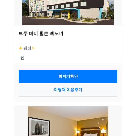
트루 바이 힐튼 맥도너
★
평점
8
최저가확인
여행객 이용후기