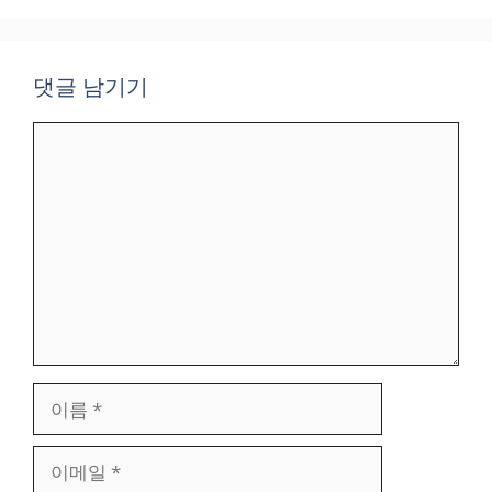
댓글 남기기
댓
글
이
름
이
메