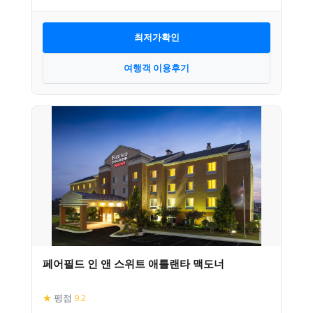
최저가확인
여행객 이용후기
페어필드 인 앤 스위트 애틀랜타 맥도너
★
평점
9.2