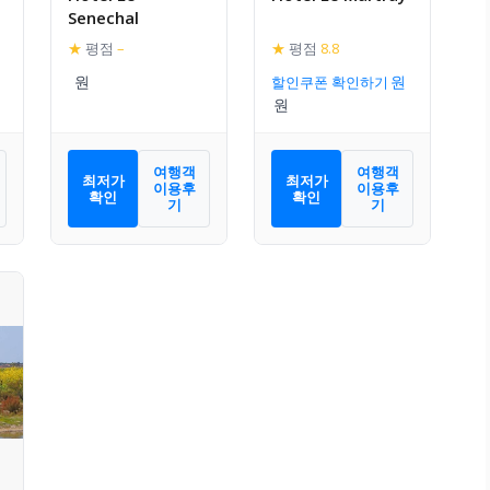
Senechal
★
평점
–
★
평점
8.8
할인쿠폰 확인하기
여행객
여행객
최저가
최저가
이용후
이용후
확인
확인
기
기