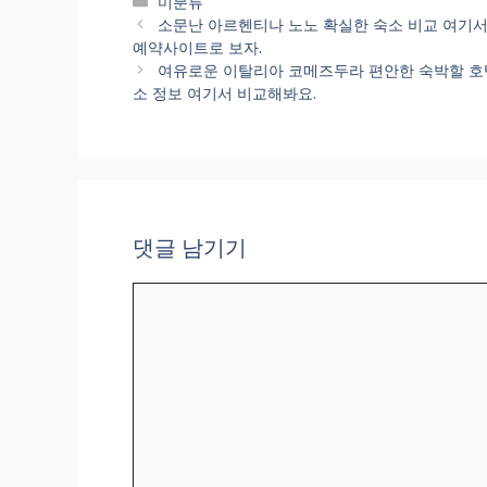
카
미분류
테
소문난 아르헨티나 노노 확실한 숙소 비교 여기서 비교해
고
예약사이트로 보자.
리
여유로운 이탈리아 코메즈두라 편안한 숙박할 호텔 평점비
소 정보 여기서 비교해봐요.
댓글 남기기
댓
글