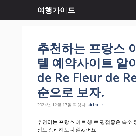
컨
여행가이드
텐
츠
로
건
너
추천하는 프랑스 아
뛰
기
텔 예약사이트 알아보
de Re Fleur d
순으로 보자.
2024년 12월 17일
작성자:
airlinesr
추천하는 프랑스 아르 셍 르 평점좋은 숙소 정보 최저
정보 정리해보니 알겠어요.