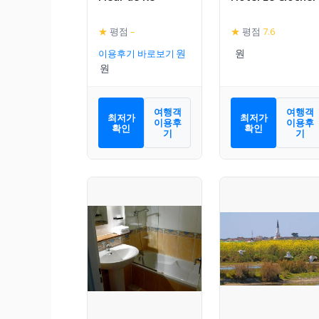
★
평점
–
★
평점
7.6
이용후기 바로보기
여행객
여행객
최저가
최저가
이용후
이용후
확인
확인
기
기