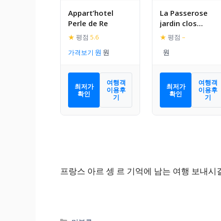
Appart’hotel
La Passerose
Perle de Re
jardin clos
300mplage la
★
평점
5.6
★
평점
–
Couarde sur mer
가격보기
여행객
여행객
최저가
최저가
이용후
이용후
확인
확인
기
기
프랑스 아르 셍 르 기억에 남는 여행 보내시