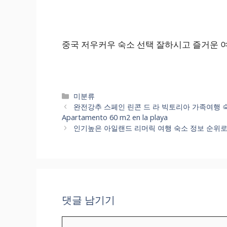
중국 저우커우 숙소 선택 잘하시고 즐거운 
카
미분류
테
완전강추 스페인 린콘 드 라 빅토리아 가족여행 숙소 정보
고
Apartamento 60 m2 en la playa
리
인기높은 아일랜드 리머릭 여행 숙소 정보 순위로 비교해 봤
댓글 남기기
댓