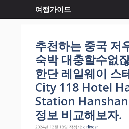
컨
여행가이드
텐
츠
로
건
너
추천하는 중국 저
뛰
기
숙박 대충할수없잖아
한단 레일웨이 스
City 118 Hotel 
Station Hansh
정보 비교해보자.
2024년 12월 18일
작성자:
airlinesr