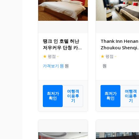
땡크 인 호텔 허난
Thank Inn Henan
저우커우 단청 카운
Zhoukou Shenqi
티 신화 로드
County Shangyi
★
평점
–
★
평점
–
Amusement Par
가격보기
여행객
여행객
최저가
최저가
이용후
이용후
확인
확인
기
기