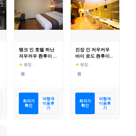
땡크 인 호텔 허난
진장 인 저우커우
저우커우 촨후이 디
바이 로드 촨후이
스트릭트 저우커우
디스트릭트 거버먼
★
평점
–
★
평점
–
노멀 유니버시티
트
여행객
여행객
최저가
최저가
이용후
이용후
확인
확인
기
기