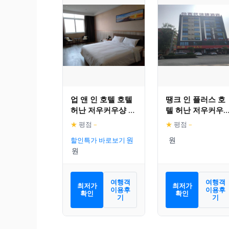
업 앤 인 호텔 호텔
땡크 인 플러스 호
허난 저우커우샹 시
텔 허난 저우커우
티 광우 애비뉴 시
화이양 카운티 신
★
평점
–
★
평점
–
뱌오
로드
할인특가 바로보기
여행객
여행객
최저가
최저가
이용후
이용후
확인
확인
기
기