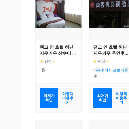
땡크 인 호텔 허난
땡크 인 호텔 허난
저우커우 상수이 카
저우커우 추안후이
운티 양청 파크
패신저 트랜스포트
★
평점
–
★
평점
–
센터 스테이션
이용후기 바로보기
여행객
여행객
최저가
최저가
이용후
이용후
확인
확인
기
기