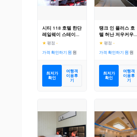
시티 118 호텔 한단
땡크 인 플러스 호
레일웨이 스테이션
텔 허난 저우커우
한산 스트리트
촨후이 디스트릭트
★
평점
–
★
평점
–
레드 스타 맥칼린
가격 확인하기
가격 확인하기
여행객
여행객
최저가
최저가
이용후
이용후
확인
확인
기
기