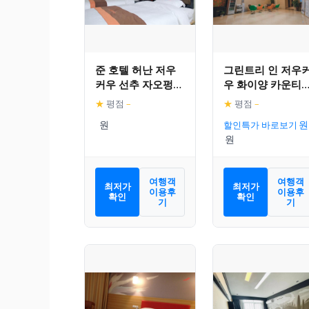
준 호텔 허난 저우
그린트리 인 저우
커우 선추 자오펑
우 화이양 카운티
애비뉴
룽두 애비뉴 시허
★
평점
–
★
평점
–
스퀘어 익스프레스
할인특가 바로보기
호텔
여행객
여행객
최저가
최저가
이용후
이용후
확인
확인
기
기