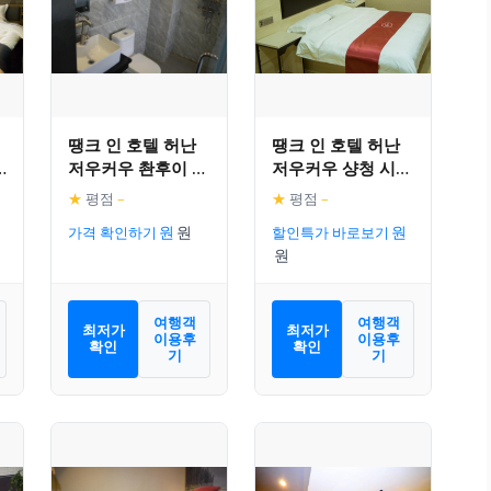
땡크 인 호텔 허난
땡크 인 호텔 허난
u
저우커우 촨후이 디
저우커우 샹청 시티
스트릭트 사우스 섹
둥팡 애비뉴
★
평점
–
★
평점
–
k
션 궁눙 로드 자허
가격 확인하기
할인특가 바로보기
가든
여행객
여행객
최저가
최저가
이용후
이용후
확인
확인
기
기