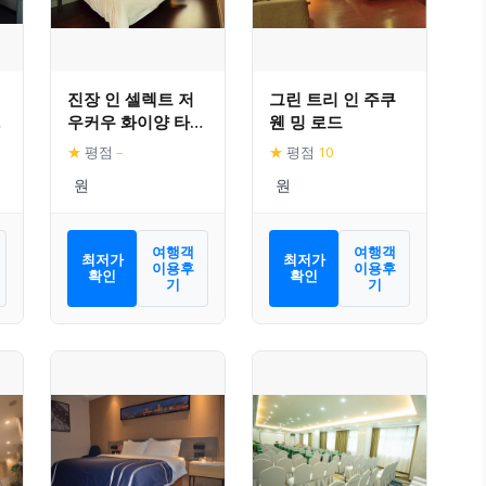
진장 인 셀렉트 저
그린 트리 인 주쿠
우커우 화이양 타이
웬 밍 로드
하오링 시닉 에어리
★
평점
–
★
평점
10
어
여행객
여행객
최저가
최저가
이용후
이용후
확인
확인
기
기