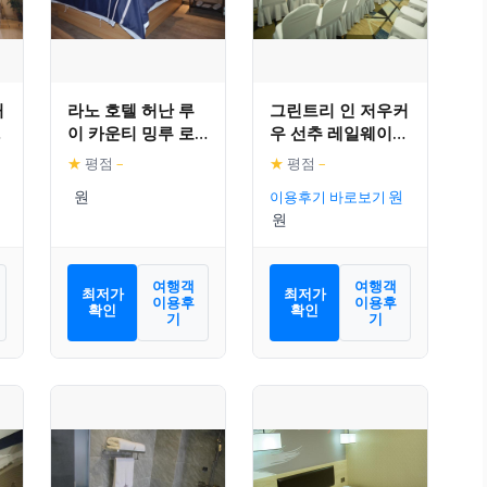
커
라노 호텔 허난 루
그린트리 인 저우커
이 카운티 밍루 로
우 선추 레일웨이
드
스테이션 자오펑 에
★
평점
–
★
평점
–
비뉴
이용후기 바로보기
여행객
여행객
최저가
최저가
이용후
이용후
확인
확인
기
기