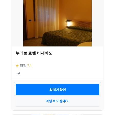
누에보 호텔 비제바노
★
평점
7.1
최저가확인
여행객 이용후기