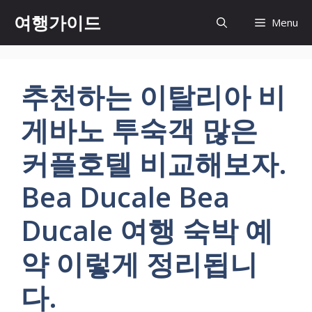
컨
여행가이드
Menu
텐
츠
로
건
추천하는 이탈리아 비
너
뛰
게바노 투숙객 많은
기
커플호텔 비교해보자.
Bea Ducale Bea
Ducale 여행 숙박 예
약 이렇게 정리됩니
다.