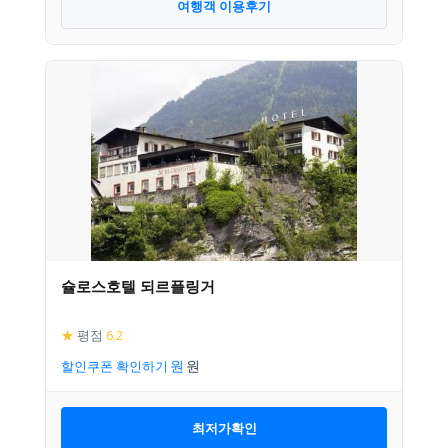
여행객 이용후기
슐로스호텔 되르플링거
★
평점
6.2
할인쿠폰 확인하기
최저가확인