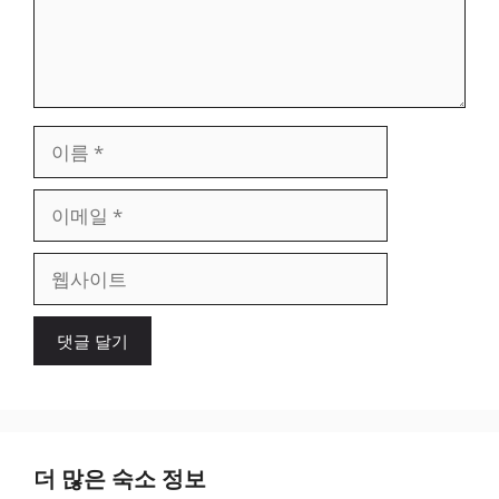
이
름
이
메
일
웹
사
이
트
더 많은 숙소 정보