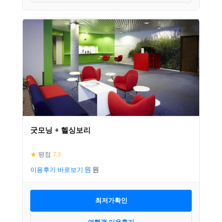
굿모닝 + 헬싱보리
★
평점
7.3
이용후기 바로보기
최저가확인