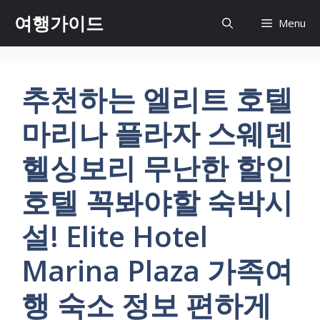
컨
여행가이드
Menu
텐
츠
로
건
추천하는 엘리트 호텔
너
뛰
마리나 플라자 스웨덴
기
헬싱보리 무난한 할인
호텔 꼭봐야할 숙박시
설! Elite Hotel
Marina Plaza 가족여
행 숙소 정보 편하게