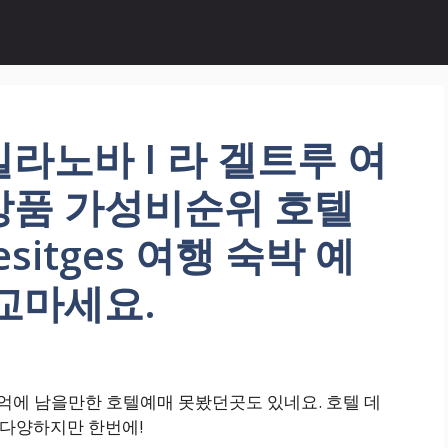
라노바 I 라 겔트루 여
상품 가성비순위 호텔
esitges 여행 숙박 예
교마세요.
추억에 남을만한 호텔예매 못봤던곳도 있네요. 호텔 데
정보 다양하지만 한번에!