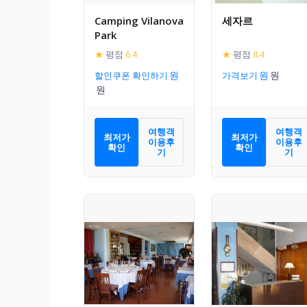
Camping Vilanova
세자르
Park
★
평점
6.4
★
평점
8.4
할인쿠폰 확인하기
가격보기
여행객
여행객
최저가
최저가
이용후
이용후
확인
확인
기
기