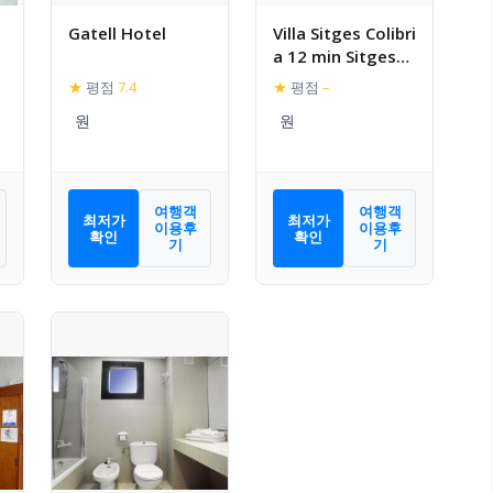
Gatell Hotel
Villa Sitges Colibri
a 12 min Sitges
Renewed 2019
★
평점
7.4
★
평점
–
Amaizing Garden
2000 m2 Pool XXL
Tenis Pist privat
여행객
여행객
최저가
최저가
이용후
이용후
확인
확인
기
기