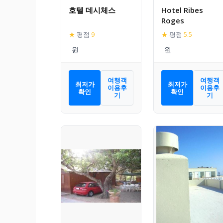
호텔 데시체스
Hotel Ribes
Roges
★
평점
9
★
평점
5.5
여행객
여행객
최저가
최저가
이용후
이용후
확인
확인
기
기