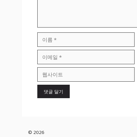
이
름
이
메
일
웹
사
이
트
© 2026