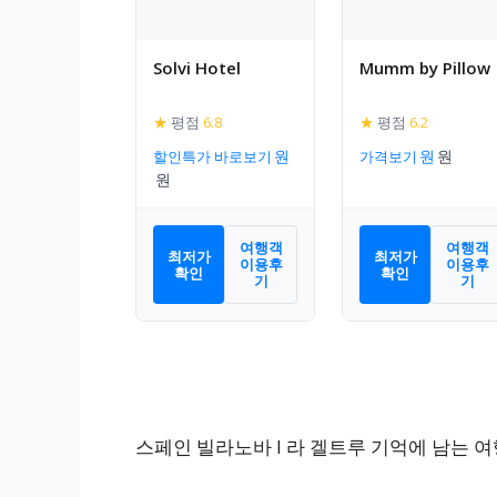
Solvi Hotel
Mumm by Pillow
★
평점
6.8
★
평점
6.2
할인특가 바로보기
가격보기
여행객
여행객
최저가
최저가
이용후
이용후
확인
확인
기
기
스페인 빌라노바 I 라 겔트루 기억에 남는 