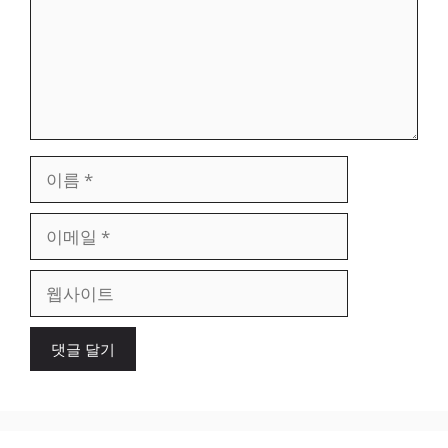
이
름
이
메
일
웹
사
이
트