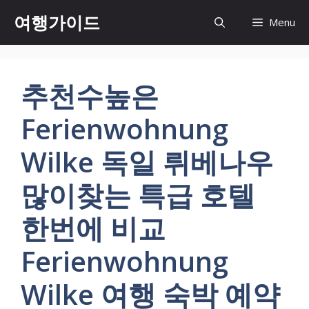
컨
여행가이드
Menu
텐
츠
로
건
추천수높은
너
뛰
Ferienwohnung
기
Wilke 독일 뤼베나우
많이찾는 특급 호텔
한번에 비교
Ferienwohnung
Wilke 여행 숙박 예약