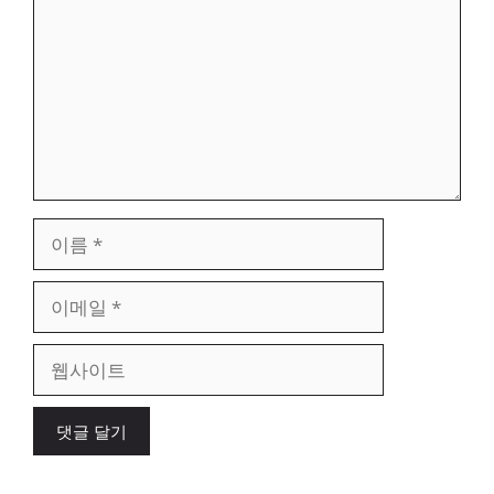
이
름
이
메
일
웹
사
이
트