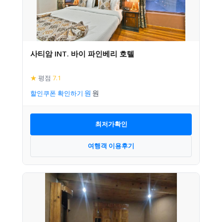
사티암 INT. 바이 파인베리 호텔
★
평점
7.1
할인쿠폰 확인하기
최저가확인
여행객 이용후기