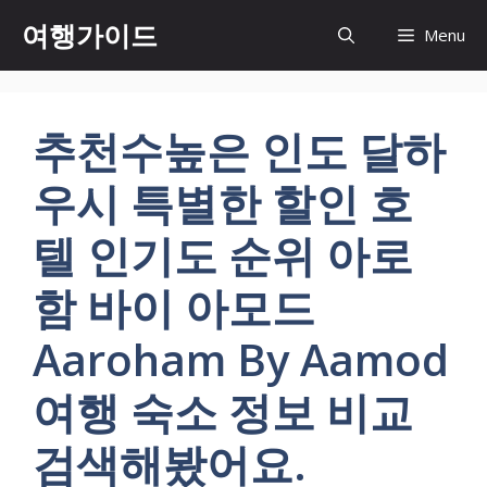
컨
여행가이드
Menu
텐
츠
로
건
추천수높은 인도 달하
너
뛰
우시 특별한 할인 호
기
텔 인기도 순위 아로
함 바이 아모드
Aaroham By Aamod
여행 숙소 정보 비교
검색해봤어요.