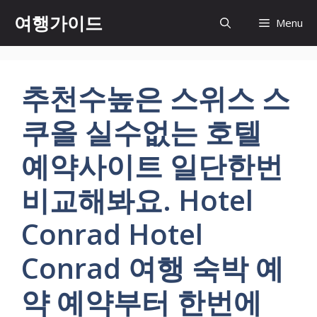
컨
여행가이드
Menu
텐
츠
로
건
추천수높은 스위스 스
너
뛰
쿠올 실수없는 호텔
기
예약사이트 일단한번
비교해봐요. Hotel
Conrad Hotel
Conrad 여행 숙박 예
약 예약부터 한번에