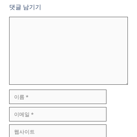
댓글 남기기
댓
글
이
름
이
메
일
웹
사