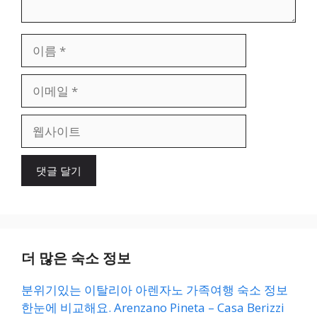
이
름
이
메
일
웹
사
이
트
더 많은 숙소 정보
분위기있는 이탈리아 아렌자노 가족여행 숙소 정보
한눈에 비교해요. Arenzano Pineta – Casa Berizzi