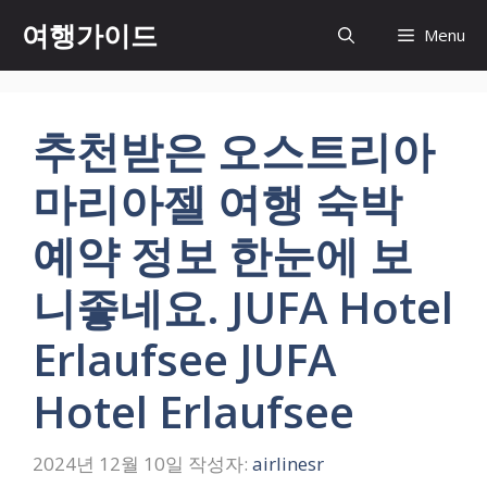
컨
여행가이드
Menu
텐
츠
로
건
추천받은 오스트리아
너
뛰
마리아젤 여행 숙박
기
예약 정보 한눈에 보
니좋네요. JUFA Hotel
Erlaufsee JUFA
Hotel Erlaufsee
2024년 12월 10일
작성자:
airlinesr