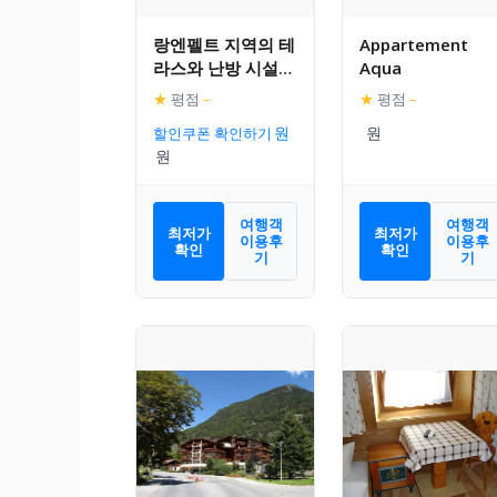
랑엔펠트 지역의 테
Appartement
라스와 난방 시설이
Aqua
있는 조용한 아파트
★
평점
–
★
평점
–
먼트
할인쿠폰 확인하기
여행객
여행객
최저가
최저가
이용후
이용후
확인
확인
기
기