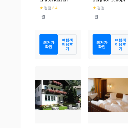
★
평점
8.4
★
평점
–
여행객
여행객
최저가
최저가
이용후
이용후
확인
확인
기
기