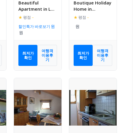
Beautiful
Boutique Holiday
Apartment in L
Home in
ngenfeld with
Langenfeld near
★
평점
–
★
평점
–
Terrace
Ski Bus Stop
할인특가 바로보기
여행객
여행객
최저가
최저가
이용후
이용후
확인
확인
기
기