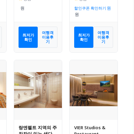
할인쿠폰 확인하기
여행객
여행객
최저가
최저가
이용후
이용후
확인
확인
기
기
랑엔펠트 지역의 주
VIER Studios &
차장이 있는 색다른
Restaurant