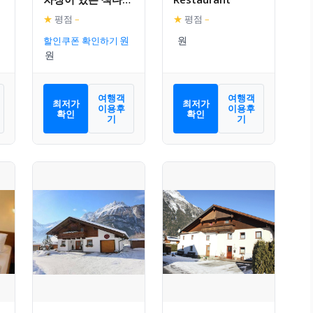
아파트먼트
★
평점
–
★
평점
–
할인쿠폰 확인하기
여행객
여행객
최저가
최저가
이용후
이용후
확인
확인
기
기