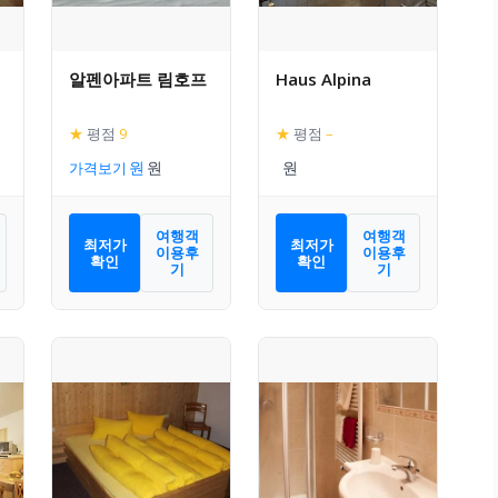
알펜아파트 림호프
Haus Alpina
★
평점
9
★
평점
–
가격보기
여행객
여행객
최저가
최저가
이용후
이용후
확인
확인
기
기