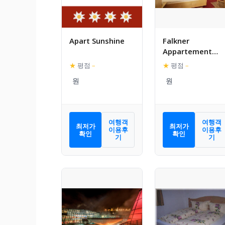
Apart Sunshine
Falkner
Appartement
Resort
★
평점
–
★
평점
–
여행객
여행객
최저가
최저가
이용후
이용후
확인
확인
기
기