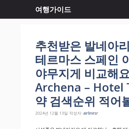
컨
여행가이드
텐
츠
로
건
너
추천받은 발네아리오
뛰
기
테르마스 스페인 
야무지게 비교해요. B
Archena – Hote
약 검색순위 적어
2024년 12월 13일
작성자:
airlinesr