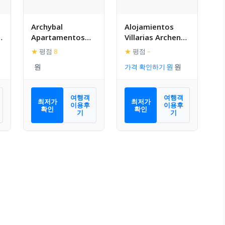
Archybal
Alojamientos
Apartamentos
Villarias Archena
Turisticos y
43
★
평점
8
★
평점
–
Suites
가격 확인하기
여행객
여행객
최저가
최저가
이용후
이용후
확인
확인
기
기