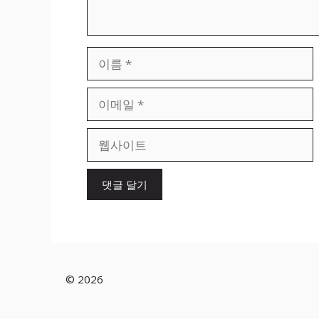
이
름
이
메
일
웹
사
이
트
© 2026