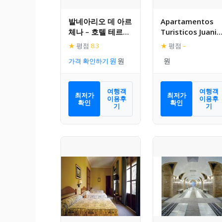
발네아리오 데 아르
Apartamentos
체나 – 호텔 테르마
Turisticos Juanit
스
‘Ope’
★
평점
8.3
★
평점
–
가격 확인하기
여행객
여행객
최저가
최저가
이용후
이용후
확인
확인
기
기