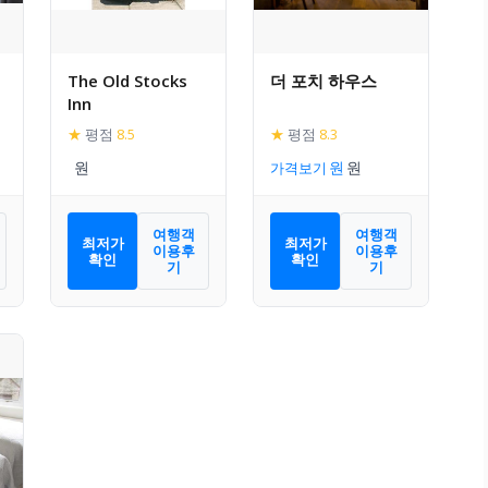
The Old Stocks
더 포치 하우스
Inn
★
평점
8.5
★
평점
8.3
가격보기
여행객
여행객
최저가
최저가
이용후
이용후
확인
확인
기
기