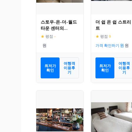
스토우-온-더-월드
더 쉽 온 쉽 스트리
타운 센터의
트
(167m², 침실 3개,
★
평점
–
★
평점
9
프라이빗 욕실 2개)
가격 확인하기
여행객
여행객
최저가
최저가
이용후
이용후
확인
확인
기
기