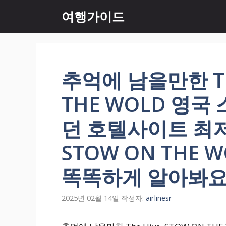
컨
여행가이드
텐
츠
로
건
너
추억에 남을만한 The
뛰
기
THE WOLD 영국
던 호텔사이트 최저가
STOW ON THE 
똑똑하게 알아봐요
2025년 02월 14일
작성자:
airlinesr