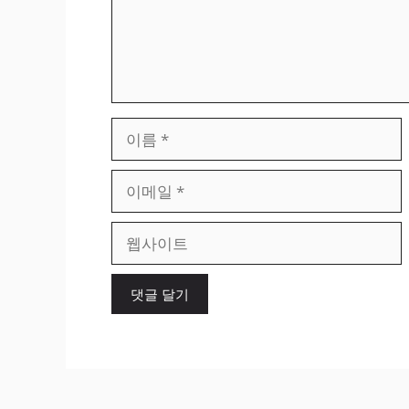
이
름
이
메
일
웹
사
이
트