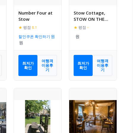
Number Four at
Stow Cottage,
Stow
STOW ON THE
WOLD
★
평점
8.1
★
평점
–
할인쿠폰 확인하기
여행객
여행객
최저가
최저가
이용후
이용후
확인
확인
기
기