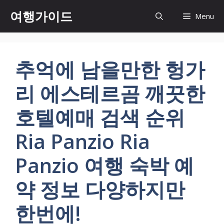
컨
여행가이드
Menu
텐
츠
로
건
추억에 남을만한 헝가
너
뛰
리 에스테르곰 깨끗한
기
호텔예매 검색 순위
Ria Panzio Ria
Panzio 여행 숙박 예
약 정보 다양하지만
한번에!