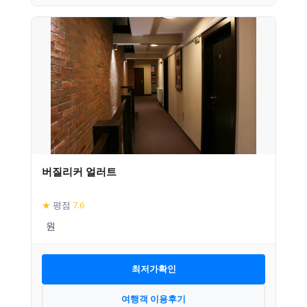
버질리커 얼러트
★
평점
7.6
최저가확인
여행객 이용후기