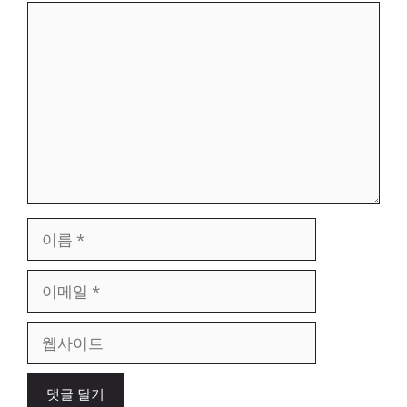
댓
글
이
름
이
메
일
웹
사
이
트