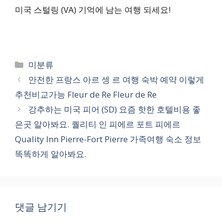
미국 스털링 (VA) 기억에 남는 여행 되세요!
카
미분류
테
안전한 프랑스 아르 셍 르 여행 숙박 예약 이렇게
고
추천비교가능 Fleur de Re Fleur de Re
리
강추하는 미국 피어 (SD) 요즘 핫한 호텔비용 좋
은곳 알아봐요. 퀄리티 인 피에르 포트 피에르
Quality Inn Pierre-Fort Pierre 가족여행 숙소 정보
똑똑하게 알아봐요.
댓글 남기기