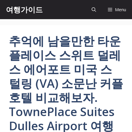
컨
여행가이드
Menu
텐
츠
로
건
추억에 남을만한 타운
너
뛰
플레이스 스위트 덜레
기
스 에어포트 미국 스
털링 (VA) 소문난 커플
호텔 비교해보자.
TownePlace Suites
Dulles Airport 여행