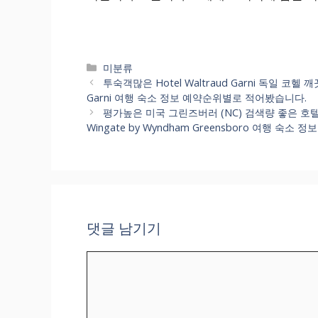
카
미분류
테
투숙객많은 Hotel Waltraud Garni 독일 코헬
고
Garni 여행 숙소 정보 예약순위별로 적어봤습니다.
리
평가높은 미국 그린즈버러 (NC) 검색량 좋은 호
Wingate by Wyndham Greensboro 여행 숙소 
댓글 남기기
댓
글