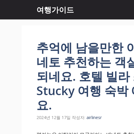
컨
여행가이드
텐
츠
로
건
너
추억에 남을만한 
뛰
기
네토 추천하는 객
되네요. 호텔 빌라 스투
Stucky 여행 숙
요.
2024년 12월 17일
작성자:
airlinesr