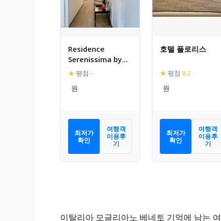
Residence
호텔 플로리스
Serenissima by
Holistay
★
평점
–
★
평점
8.2
여행객
여행객
최저가
최저가
이용후
이용후
확인
확인
기
기
이탈리아 모글리아노 베네토 기억에 남는 여