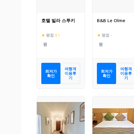
호텔 빌라 스투키
B&B Le Olme
★
평점
9.1
★
평점
–
여행객
여행객
최저가
최저가
이용후
이용후
확인
확인
기
기