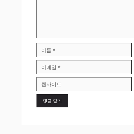
이
름
이
메
일
웹
사
이
트