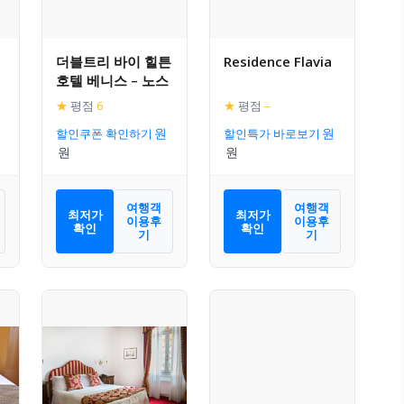
더블트리 바이 힐튼
Residence Flavia
호텔 베니스 – 노스
★
평점
6
★
평점
–
할인쿠폰 확인하기
할인특가 바로보기
여행객
여행객
최저가
최저가
이용후
이용후
확인
확인
기
기