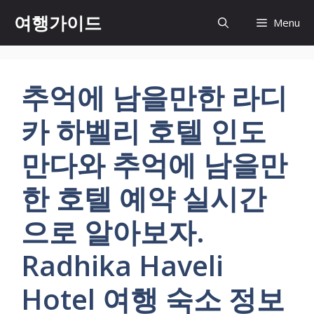
컨
여행가이드
Menu
텐
츠
로
건
추억에 남을만한 라디
너
뛰
카 하벨리 호텔 인도
기
만다와 추억에 남을만
한 호텔 예약 실시간
으로 알아보자.
Radhika Haveli
Hotel 여행 숙소 정보