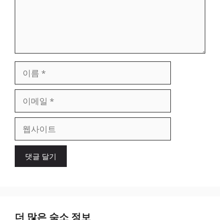
이
름
이
메
일
웹
사
이
트
더 많은 숙소 정보