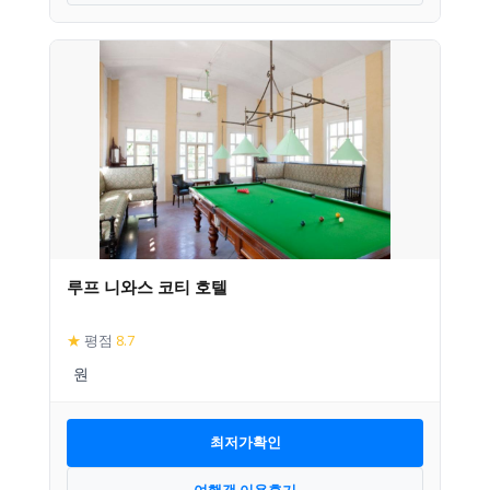
루프 니와스 코티 호텔
★
평점
8.7
최저가확인