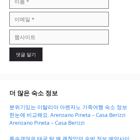
름
이
메
일
웹
사
이
트
더 많은 숙소 정보
분위기있는 이탈리아 아렌자노 가족여행 숙소 정보
한눈에 비교해요. Arenzano Pineta – Casa Berizzi
Arenzano Pineta – Casa Berizzi
투숙객많은 태국 탁 꽤 괜찮았던 숙박 정보 예약사이