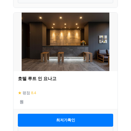
호텔 루트 인 요나고
★
평점
8.4
최저가확인