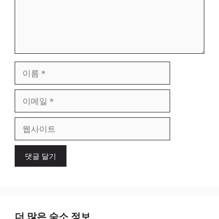
이
름
이
메
일
웹
사
이
트
더 많은 숙소 정보