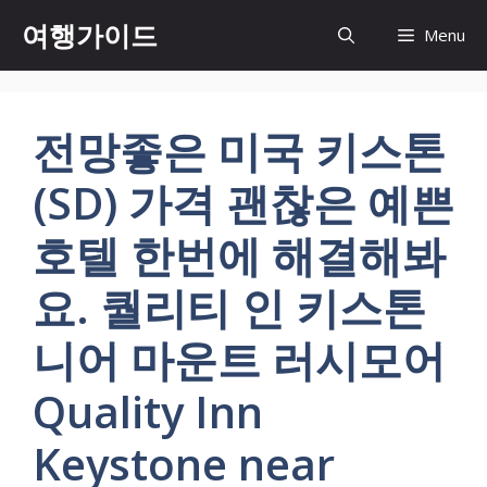
컨
여행가이드
Menu
텐
츠
로
건
전망좋은 미국 키스톤
너
뛰
(SD) 가격 괜찮은 예쁜
기
호텔 한번에 해결해봐
요. 퀄리티 인 키스톤
니어 마운트 러시모어
Quality Inn
Keystone near