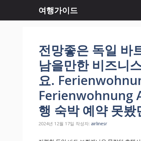
컨
여행가이드
텐
츠
로
건
너
전망좋은 독일 바
뛰
기
남을만한 비즈니스
요. Ferienwohnun
Ferienwohnung A
행 숙박 예약 못봤
2024년 12월 17일
작성자:
airlinesr