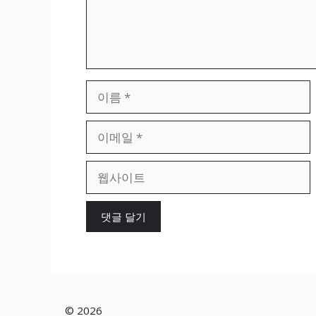
이
름
이
메
일
웹
사
이
트
© 2026