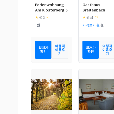
Ferienwohnung
Gasthaus
Am Klosterberg 6
Breitenbach
★
평점
–
★
평점
7.2
가격보기
여행객
여행객
최저가
최저가
이용후
이용후
확인
확인
기
기