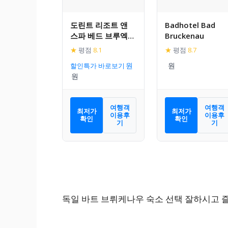
도린트 리조트 앤
Badhotel Bad
스파 베드 브루엑케
Bruckenau
나우
★
평점
8.1
★
평점
8.7
할인특가 바로보기
여행객
여행객
최저가
최저가
이용후
이용후
확인
확인
기
기
독일 바트 브뤼케나우 숙소 선택 잘하시고 