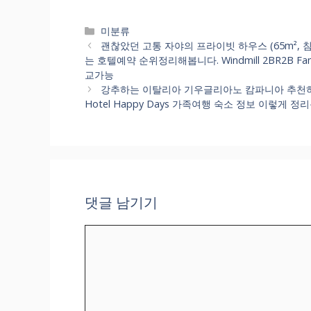
카
미분류
테
괜찮았던 고통 자야의 프라이빗 하우스 (65m², 
고
는 호텔예약 순위정리해봅니다. Windmill 2BR2B Fam
리
교가능
강추하는 이탈리아 기우글리아노 캄파니아 추천하
Hotel Happy Days 가족여행 숙소 정보 이렇게 정
댓글 남기기
댓
글