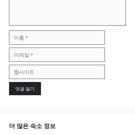
이
름
이
메
일
웹
사
이
트
더 많은 숙소 정보