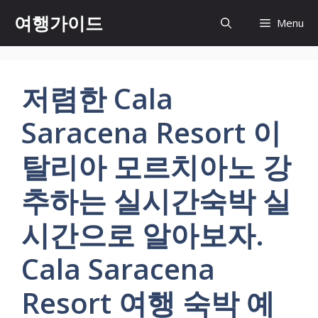
컨
여행가이드
Menu
텐
츠
로
건
저렴한 Cala
너
뛰
Saracena Resort 이
기
탈리아 모르치아노 강
추하는 실시간숙박 실
시간으로 알아보자.
Cala Saracena
Resort 여행 숙박 예