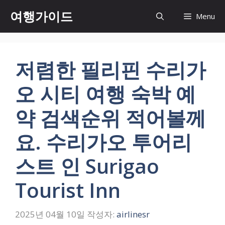
컨
여행가이드
Menu
텐
츠
로
건
저렴한 필리핀 수리가
너
뛰
오 시티 여행 숙박 예
기
약 검색순위 적어볼께
요. 수리가오 투어리
스트 인 Surigao
Tourist Inn
2025년 04월 10일
작성자:
airlinesr