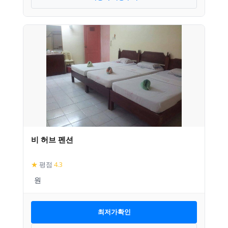
비 허브 펜션
★
평점
4.3
최저가확인