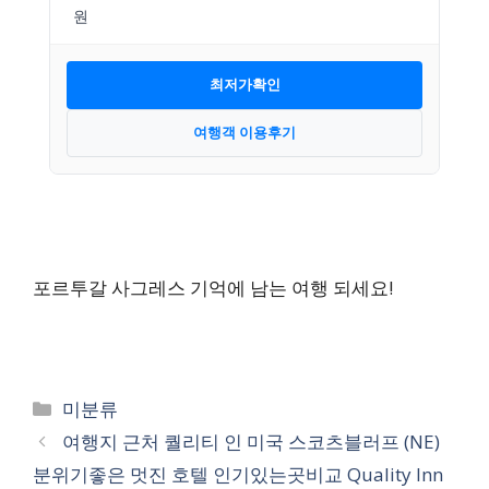
최저가확인
여행객 이용후기
포르투갈 사그레스 기억에 남는 여행 되세요!
카
미분류
테
여행지 근처 퀄리티 인 미국 스코츠블러프 (NE)
고
분위기좋은 멋진 호텔 인기있는곳비교 Quality Inn
리