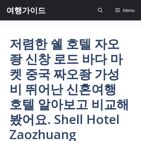
컨
여행가이드
Menu
텐
츠
로
건
저렴한 쉘 호텔 자오
너
뛰
좡 신창 로드 바다 마
기
켓 중국 짜오좡 가성
비 뛰어난 신혼여행
호텔 알아보고 비교해
봤어요. Shell Hotel
Zaozhuang