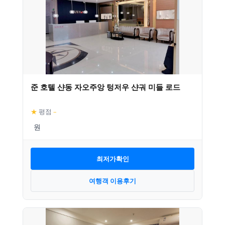
준 호텔 샨동 자오주앙 텅저우 샨궈 미들 로드
★
평점
–
최저가확인
여행객 이용후기