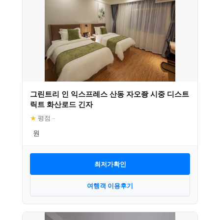
그린트리 인 익스프레스 산동 자오좡 시중 디스트
릭트 화산로드 긴자
★
평점
–
최저가확인
여행객 이용후기