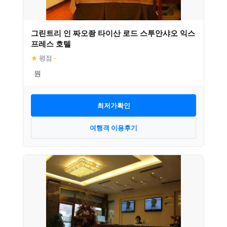
그린트리 인 짜오좡 타이산 로드 스투안샤오 익스
프레스 호텔
★
평점
–
최저가확인
여행객 이용후기