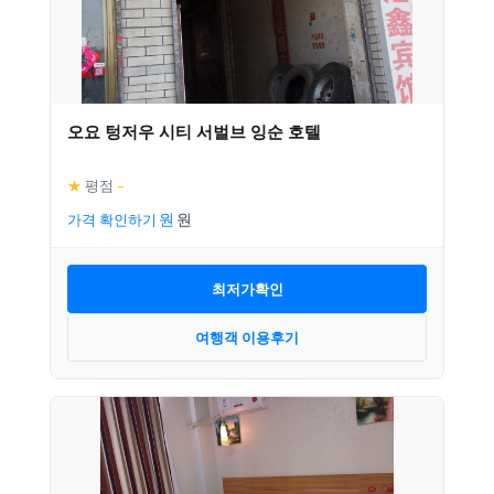
오요 텅저우 시티 서벌브 잉순 호텔
★
평점
–
가격 확인하기
최저가확인
여행객 이용후기