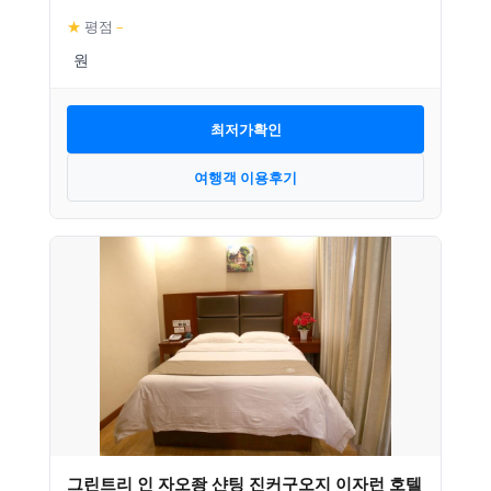
★
평점
–
최저가확인
여행객 이용후기
그린트리 인 자오좡 샨팅 진커구오지 이자런 호텔