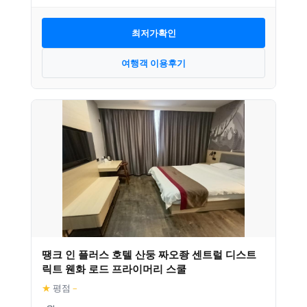
최저가확인
여행객 이용후기
땡크 인 플러스 호텔 산둥 짜오좡 센트럴 디스트
릭트 웬화 로드 프라이머리 스쿨
★
평점
–