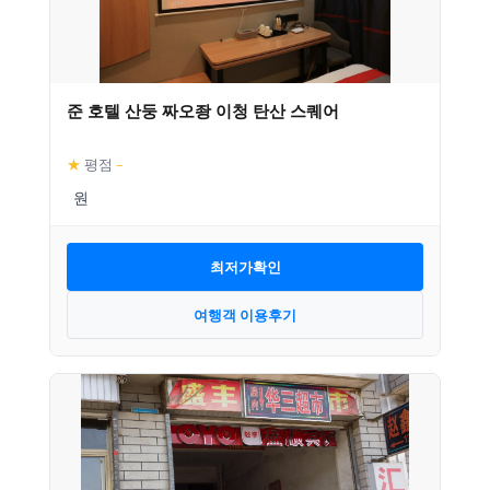
준 호텔 산둥 짜오좡 이청 탄산 스퀘어
★
평점
–
최저가확인
여행객 이용후기