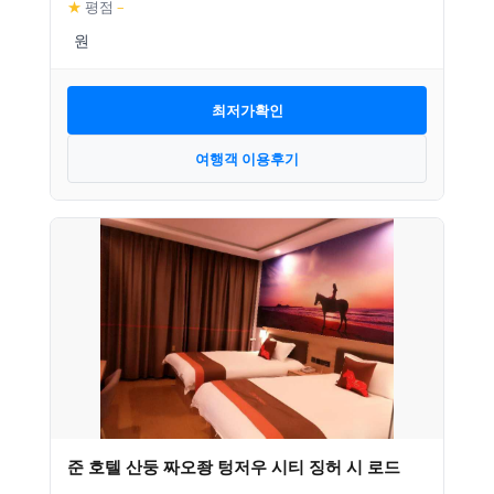
★
평점
–
최저가확인
여행객 이용후기
준 호텔 산둥 짜오좡 텅저우 시티 징허 시 로드