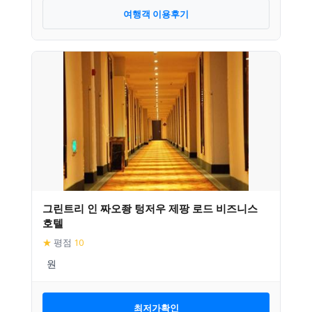
여행객 이용후기
그린트리 인 짜오좡 텅저우 제팡 로드 비즈니스
호텔
★
평점
10
최저가확인