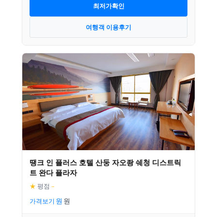
최저가확인
여행객 이용후기
땡크 인 플러스 호텔 산둥 자오좡 쉐청 디스트릭
트 완다 플라자
★
평점
–
가격보기