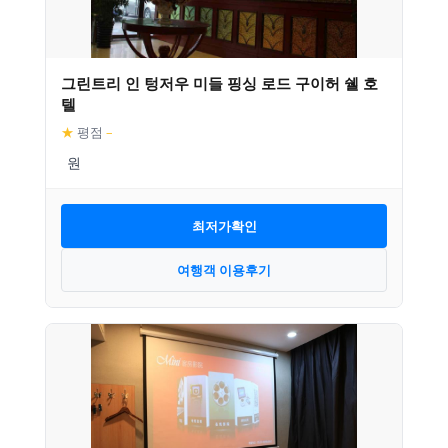
그린트리 인 텅저우 미들 핑싱 로드 구이허 쉘 호
텔
★
평점
–
최저가확인
여행객 이용후기