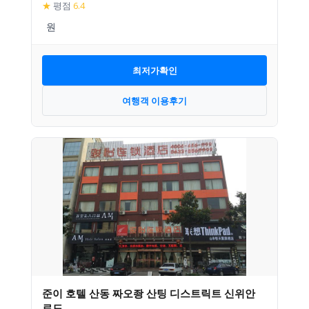
★
평점
6.4
최저가확인
여행객 이용후기
준이 호텔 산동 짜오좡 산팅 디스트릭트 신위안
로드