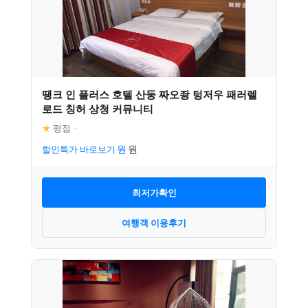
땡크 인 플러스 호텔 산둥 짜오좡 텅저우 패러렐
로드 칭허 상청 커뮤니티
★
평점
–
할인특가 바로보기
최저가확인
여행객 이용후기