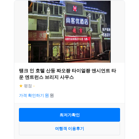
땡크 인 호텔 산둥 짜오좡 타이얼좡 앤시언트 타
운 엔트런스 브리지 사우스
★
평점
–
가격 확인하기
최저가확인
여행객 이용후기