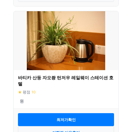
바티카 산둥 자오좡 턴저우 레일웨이 스테이션 호
텔
★
평점
10
최저가확인