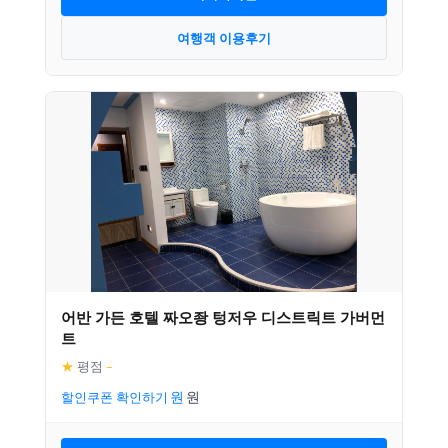
여행객 이용후기
어반 가든 호텔 짜오좡 텅저우 디스트릭트 가버먼
트
★
평점
–
할인쿠폰 확인하기