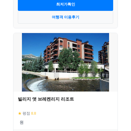
최저가확인
여행객 이용후기
빌리지 앳 브레켄리지 리조트
★
평점
8.8