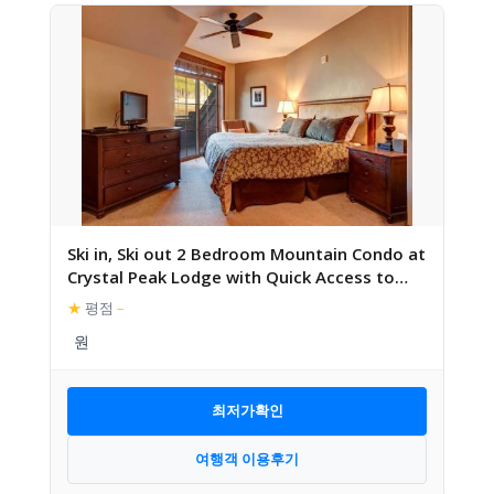
Ski in, Ski out 2 Bedroom Mountain Condo at
Crystal Peak Lodge with Quick Access to
Historic Downtow
★
평점
–
최저가확인
여행객 이용후기