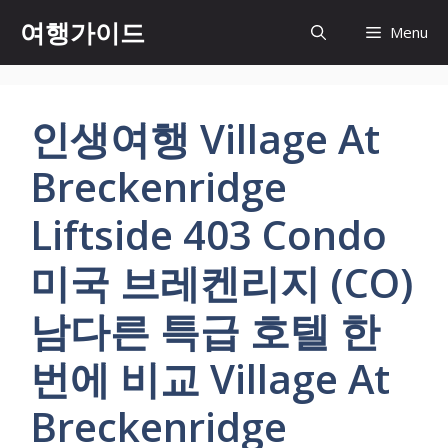
컨
여행가이드
Menu
텐
츠
로
건
인생여행 Village At
너
뛰
Breckenridge
기
Liftside 403 Condo
미국 브레켄리지 (CO)
남다른 특급 호텔 한
번에 비교 Village At
Breckenridge