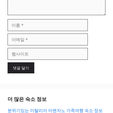
이
름
이
메
일
웹
사
이
트
더 많은 숙소 정보
분위기있는 이탈리아 아렌자노 가족여행 숙소 정보