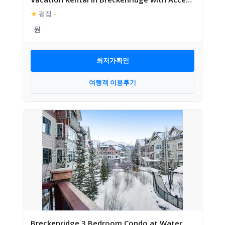
to a Hot Tub Just Two B
★
평점
–
최저가확인
여행객 이용후기
Breckenridge 3 Bedroom Condo at Water