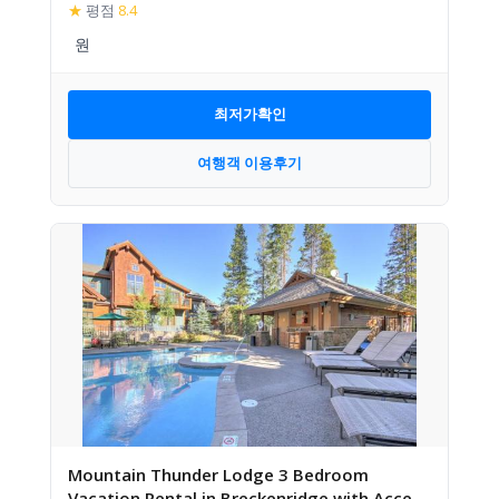
★
평점
8.4
최저가확인
여행객 이용후기
Mountain Thunder Lodge 3 Bedroom
Vacation Rental in Breckenridge with Access