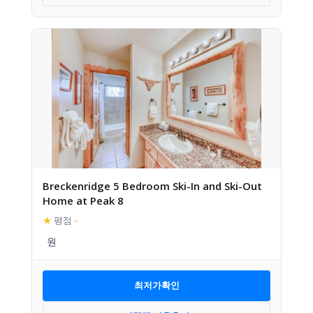
Breckenridge 5 Bedroom Ski-In and Ski-Out
Home at Peak 8
★
평점
–
최저가확인