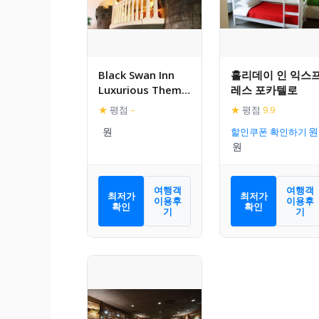
Black Swan Inn
홀리데이 인 익스
Luxurious Theme
레스 포카텔로
Rooms
★
평점
–
★
평점
9.9
할인쿠폰 확인하기
여행객
여행객
최저가
최저가
이용후
이용후
확인
확인
기
기