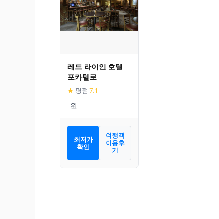
레드 라이언 호텔
포카텔로
★
평점
7.1
여행객
최저가
이용후
확인
기