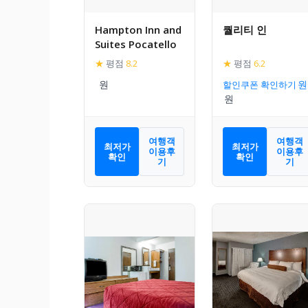
Hampton Inn and
퀄리티 인
Suites Pocatello
★
평점
8.2
★
평점
6.2
할인쿠폰 확인하기
여행객
여행객
최저가
최저가
이용후
이용후
확인
확인
기
기