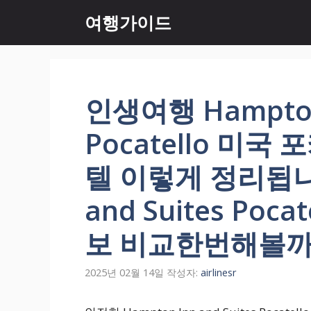
컨
여행가이드
텐
츠
로
건
너
인생여행 Hampton 
뛰
기
Pocatello 미국 
텔 이렇게 정리됩니다
and Suites Po
보 비교한번해볼까
2025년 02월 14일
작성자:
airlinesr