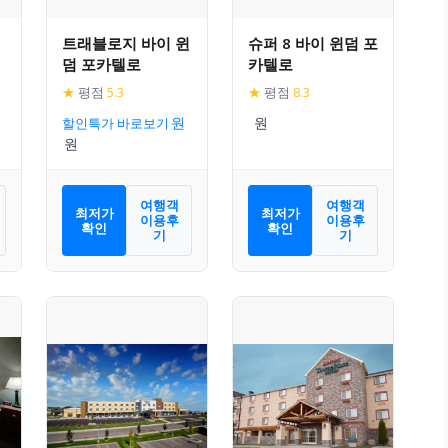
트래블로지 바이 윈
슈퍼 8 바이 윈덤 포
덤 포카텔로
카텔로
★
평점
5.3
★
평점
8.3
할인특가 바로보기
여행객
여행객
최저가
최저가
이용후
이용후
확인
확인
기
기