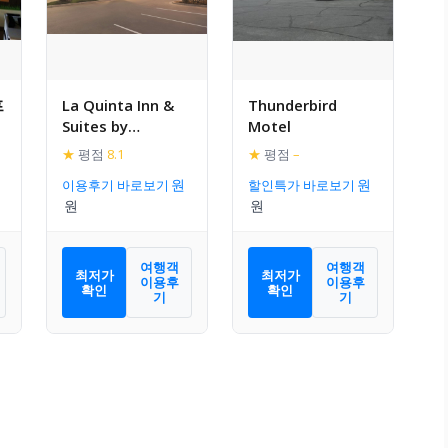
프
La Quinta Inn &
Thunderbird
Suites by
Motel
Wyndham
★
평점
8.1
★
평점
–
Pocatello
이용후기 바로보기
할인특가 바로보기
여행객
여행객
최저가
최저가
이용후
이용후
확인
확인
기
기