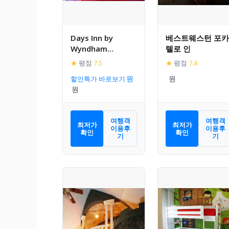
Days Inn by
베스트웨스턴 포카
Wyndham
텔로 인
Pocatello
★
평점
7.5
★
평점
7.4
University Area
할인특가 바로보기
여행객
여행객
최저가
최저가
이용후
이용후
확인
확인
기
기