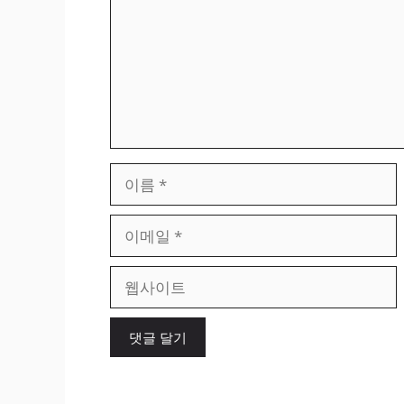
이
름
이
메
일
웹
사
이
트