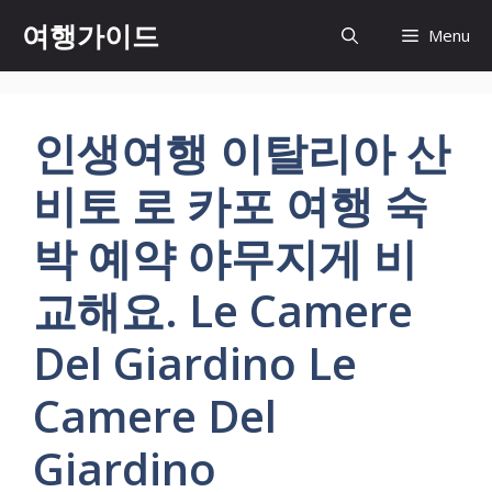
컨
여행가이드
Menu
텐
츠
로
건
인생여행 이탈리아 산
너
뛰
비토 로 카포 여행 숙
기
박 예약 야무지게 비
교해요. Le Camere
Del Giardino Le
Camere Del
Giardino