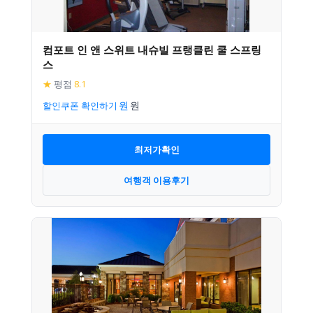
컴포트 인 앤 스위트 내슈빌 프랭클린 쿨 스프링
스
★
평점
8.1
할인쿠폰 확인하기
최저가확인
여행객 이용후기