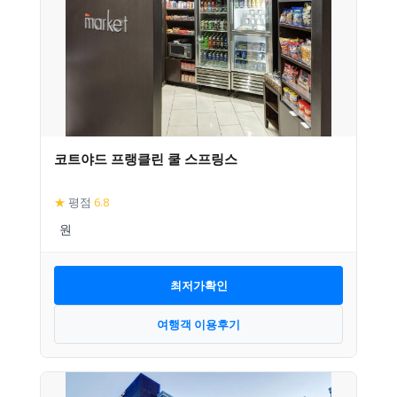
코트야드 프랭클린 쿨 스프링스
★
평점
6.8
최저가확인
여행객 이용후기