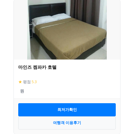
마인즈 켐파카 호텔
★
평점
5.3
최저가확인
여행객 이용후기