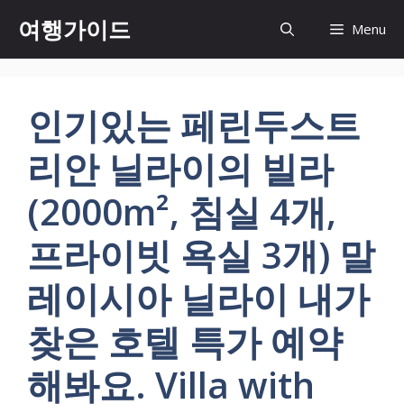
컨
여행가이드
Menu
텐
츠
로
건
인기있는 페린두스트
너
뛰
리안 닐라이의 빌라
기
(2000m², 침실 4개,
프라이빗 욕실 3개) 말
레이시아 닐라이 내가
찾은 호텔 특가 예약
해봐요. Villa with