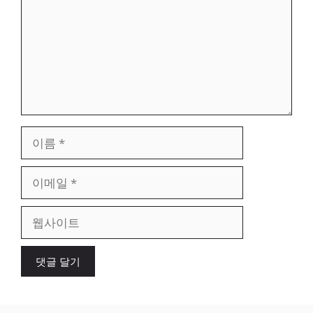
이
름
이
메
일
웹
사
이
트