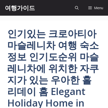
컨
여행가이드
Menu
텐
츠
로
건
인기있는 크로아티아
너
뛰
마슬레니차 여행 숙소
기
정보 인기도순위 마슬
레니차에 위치한 자쿠
지가 있는 우아한 홀
리데이 홈 Elegant
Holiday Home in