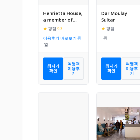
Henrietta House,
Dar Moulay
a member of
Sultan
Radisson
★
평점
9.3
★
평점
–
Individuals
이용후기 바로보기
여행객
여행객
최저가
최저가
이용후
이용후
확인
확인
기
기