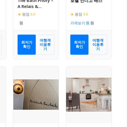
The Bath Priory –
호텔 인디고 배스
A Relais &
Chateaux Hotel
★
평점
8.9
★
평점
9.8
가격보기
여행객
여행객
최저가
최저가
이용후
이용후
확인
확인
기
기