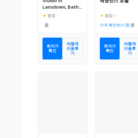
Studio in
해링턴스 호텔
Lansdown, Bath
BA1
★
평점
–
★
평점
9
가격 확인하기
여행객
여행객
최저가
최저가
이용후
이용후
확인
확인
기
기