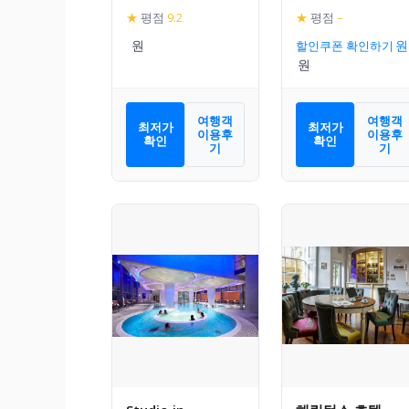
★
평점
9.2
★
평점
–
할인쿠폰 확인하기
여행객
여행객
최저가
최저가
이용후
이용후
확인
확인
기
기