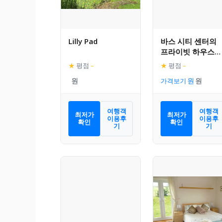
Lilly Pad
바스 시티 센터의
프라이빗 하우스
(0m², 침실 5개, 프
★
평점
–
★
평점
–
라이빗 욕실 1개)
가격보기
여행객
여행객
최저가
최저가
이용후
이용후
확인
확인
기
기