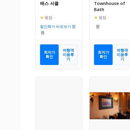
배스 서클
Townhouse of
Bath
★
평점
–
★
평점
–
할인특가 바로보기
여행객
여행객
최저가
최저가
이용후
이용후
확인
확인
기
기