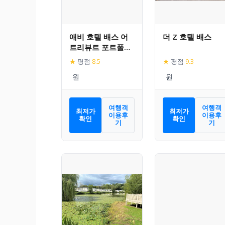
애비 호텔 배스 어
더 Z 호텔 배스
트리뷰트 포트폴리
오 호텔
★
평점
8.5
★
평점
9.3
여행객
여행객
최저가
최저가
이용후
이용후
확인
확인
기
기