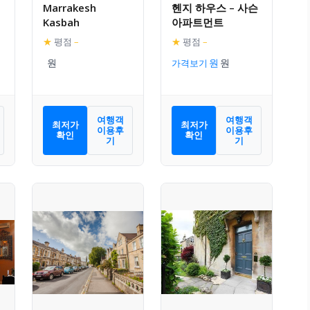
Marrakesh
헨지 하우스 – 사슨
Kasbah
아파트먼트
★
평점
–
★
평점
–
가격보기
여행객
여행객
최저가
최저가
이용후
이용후
확인
확인
기
기