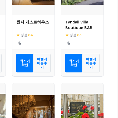
윈저 게스트하우스
Tyndall Villa
Boutique B&B
★
평점
8.4
★
평점
8.5
여행객
여행객
최저가
최저가
이용후
이용후
확인
확인
기
기