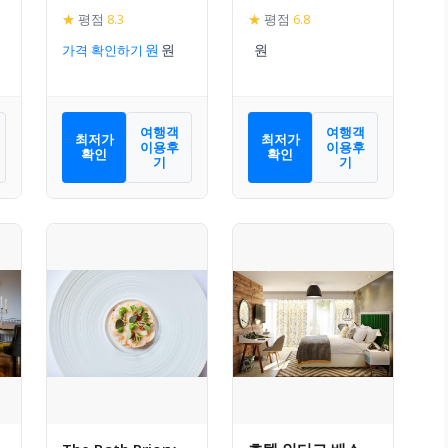
★
평점
8.3
★
평점
6.8
가격 확인하기
여행객
여행객
최저가
최저가
이용후
이용후
확인
확인
기
기