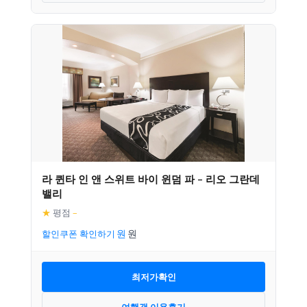
라 퀸타 인 앤 스위트 바이 윈덤 파 – 리오 그란데
밸리
★
평점
–
할인쿠폰 확인하기
최저가확인
여행객 이용후기