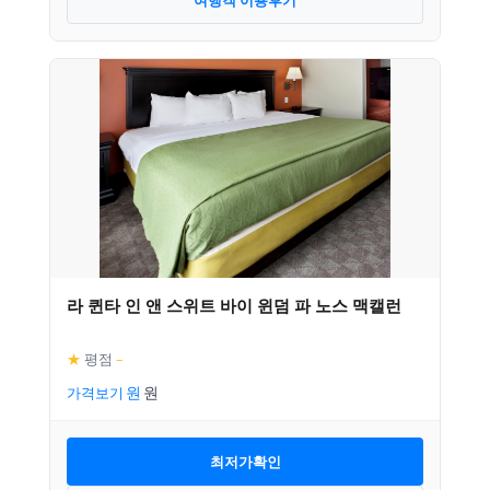
라 퀸타 인 앤 스위트 바이 윈덤 파 노스 맥캘런
★
평점
–
가격보기
최저가확인