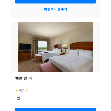
여행객 이용후기
햄튼 인 파
★
평점
8