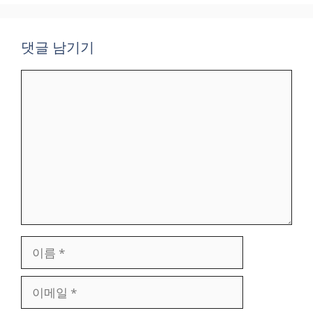
댓글 남기기
댓
글
이
름
이
메